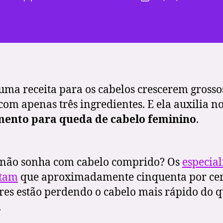
do
do
artigo
artigo
 uma receita para os cabelos crescerem grosso
 com apenas três ingredientes. E ela auxilia n
mento para queda de cabelo feminino
.
não sonha com cabelo comprido? Os
especial
itam
que aproximadamente cinquenta por cen
es estão perdendo o cabelo mais rápido do 
.