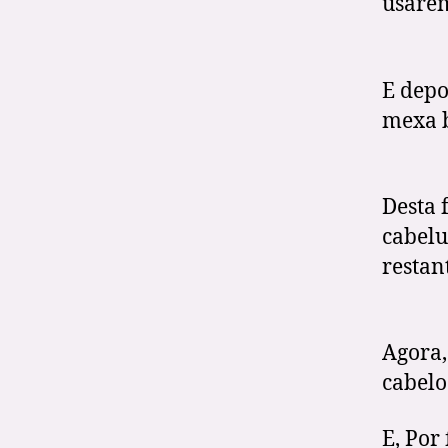
usarem
E depo
mexa 
Desta 
cabelu
restan
Agora,
cabelo
E, Por