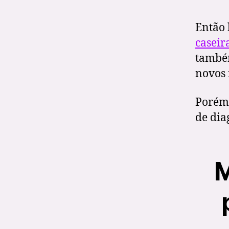
Então 
caseir
também
novos 
Porém,
de dia
M