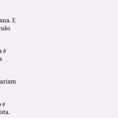
ana. E
quão
a é
a
variam
o e
sta.