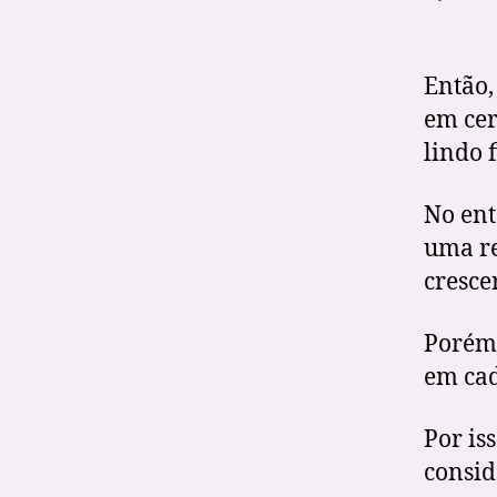
Então,
em cer
lindo 
No ent
uma re
cresce
Porém,
em cad
Por is
consid