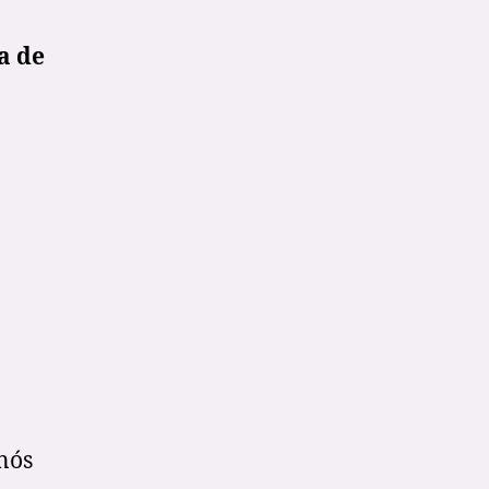
a de
nós