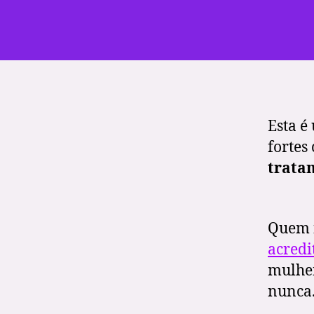
Esta é
fortes
trata
Quem 
acred
mulher
nunca