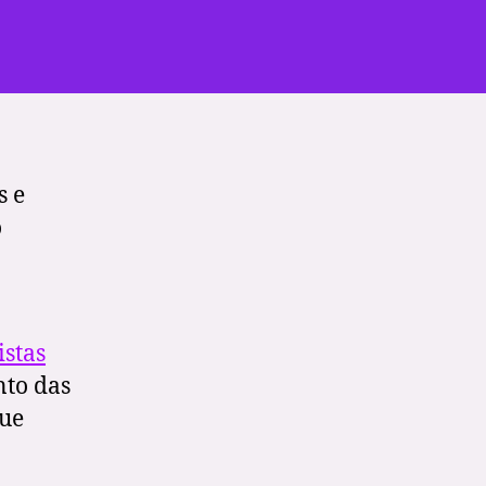
s e
o
istas
to das
que