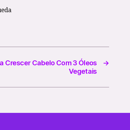
ueda
ra Crescer Cabelo Com 3 Óleos
→
Vegetais