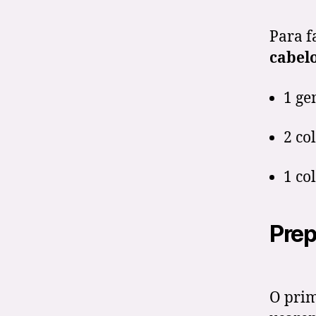
Para f
cabel
1 ge
2 co
1 co
Prep
O prim