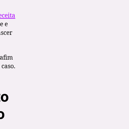
eceita
e e
ascer
 afim
 caso.
to
o