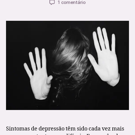
em
1 comentário
artigo
artigo
Sintomas
De
Depressão
–
Como
Vencer?
[Técnica
Simples]
Sintomas de depressão têm sido cada vez mais