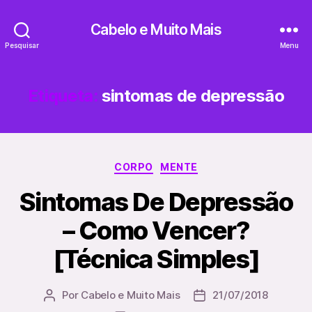
Cabelo e Muito Mais
Pesquisar
Menu
Etiqueta:
sintomas de depressão
Categorias
CORPO
MENTE
Sintomas De Depressão
– Como Vencer?
[Técnica Simples]
Por
Cabelo e Muito Mais
21/07/2018
Autor
Data
do
do