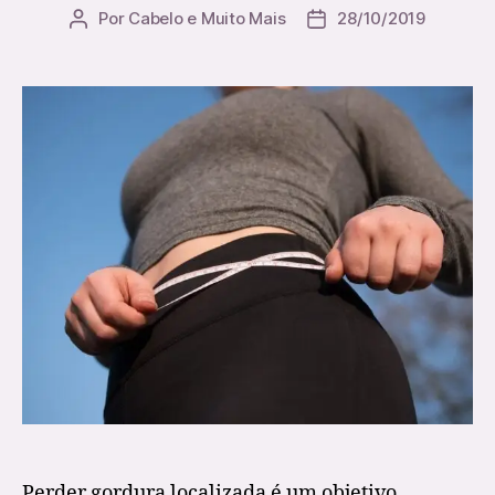
Por
Cabelo e Muito Mais
28/10/2019
Autor
Data
do
do
artigo
artigo
Perder gordura localizada é um objetivo