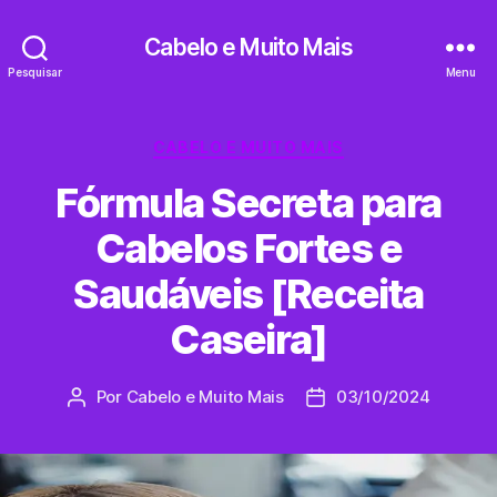
Cabelo e Muito Mais
Pesquisar
Menu
Categorias
CABELO E MUITO MAIS
Fórmula Secreta para
Cabelos Fortes e
Saudáveis [Receita
Caseira]
Por
Cabelo e Muito Mais
03/10/2024
Autor
Data
do
do
artigo
artigo